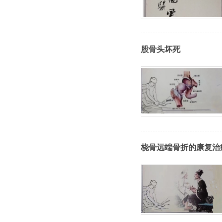
股骨头坏死
桡骨远端骨折的康复治